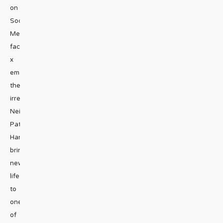
on
Social
Media
facebook
x
emailCan
the
irrepressible
Neil
Patrick
Harris
bring
new
life
to
one
of