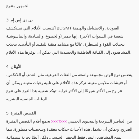
لجمهور متنوع.
3. بي دي إس إم
اكتسبت الأفلام التي تستكشف BDSM (العبودية، والانضباط، والهيمنة،
والخضوع، والسادية، والماسوشية) شعبية في السنوات الأخيرة. إنها تتميز
بتخيلات القوة والسيطرة، غالبًا مع مشاهد متقنة للتقييد أو التأديب. ينجذب
المشاهدون إلى الكثافة العاطفية والجسدية التي يمكن أن توفرها هذه الأفلام.
4.
الأوثان
يتضمن نوع الوثن مجموعة واسعة من الفئات الفرعية، مثل القدم، أو اللاتكس،
أو فتيشات ملابس معينة. تركز هذه الأفلام على تلبية رغبات معينة ويمكن أن
تتراوح من الأكثر شيوعًا إلى الأكثر غرابة. تؤكد شعبية هذا النوع على تنوع
الرغبات الجنسية البشرية.
5. القصص المثيرة
تجمع أفلام القصص المثيرة
xxxnxxx
بين العناصر السردية والمحتوى الجنسي
الصريح. ويمكن أن تشمل هذه الأحداث حبكات معقدة وشخصيات متطورة، مما
يمنح المشاهدين ليس فقط التحفيز الجنسي، ولكن أيضًا تجربة سينمائية