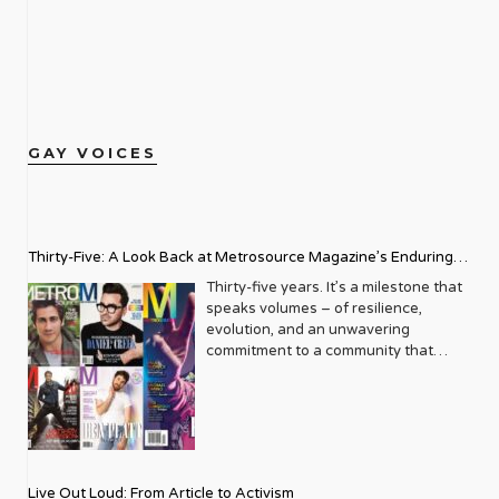
GAY VOICES
Thirty-Five: A Look Back at Metrosource Magazine’s Enduring
Legacy
Thirty-five years. It’s a milestone that
speaks volumes – of resilience,
evolution, and an unwavering
commitment to a community that
deserves to see itself reflected with
pride and panache. For Metrosource
Magazine, reaching this incredible
anniversary isn’t just about marking
time; it’s a vibrant celebration of a
journey that began in the late ‘80s,
Live Out Loud: From Article to Activism
blossoming from a humble local