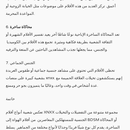
أعمق. تركز العديد من هذه الأفلام على موضوعات مثل الخيانة الزوجية أو
المواعدة المحرمة.
6.
محاكاة ساخرة
تعد المحاكاة الساخرة الإباحية نوعًا شائعًا آخر يعيد تفسير الأفلام الشهيرة أو
الثقافة الشعبية بطريقة فكاهية ومثيرة. تجمع هذه الأفلام بين الكوميديا ​​
والجنس، مما يجعلها تجذب المشاهدين الباحثين عن المتعة والترفيه.
7. الجنس الجماعي
تحظى الأفلام التي تحتوي على مشاهد جنسية جماعية أو طقوس العربدة
بشعبية كبيرة على منصات xnxx. إنهم يستكشفون تخيلات العلاقة الحميمة مع
عدة أشخاص في وقت واحد، وغالبًا ما يتميزون بجو حر وممتع.
خاتمة
تعكس شعبية أنواع أفلام XNXX مجموعة متنوعة من التفضيلات والتخيلات
الجنسية للمستهلكين المعاصرين. من أفلام الهواة إلى BDSM أو المحاكاة
الساخرة، يقدم كل نوع شيئًا فريدًا وجذابًا لأنواع مختلفة من الجماهير. يسلط